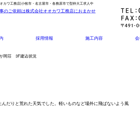
事はオオカワ工務店|小牧市・名古屋市・各務原市で型枠大工求人中
内
採用情報
施工内容
会
生が岡荘 3F建込状況
止んだりと荒れた天気でした。軽いものなど場外に飛ばないよう風