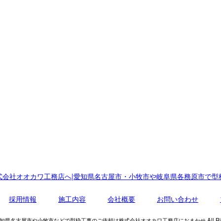
式会社オオカワ工務店へ|愛知県名古屋市・小牧市や岐阜県各務原市で型
採用情報
施工内容
会社概要
お問い合わせ
t © 愛知県名古屋市や小牧市などで型枠工事のご依頼は株式会社オオカワ工務店におまかせ All Rights 