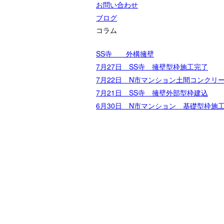
お問い合わせ
ブログ
コラム
SS寺 外構擁壁
7月27日 SS寺 擁壁型枠施工完了
7月22日 N市マンション土間コンクリ
7月21日 SS寺 擁壁外部型枠建込
6月30日 N市マンション 基礎型枠施