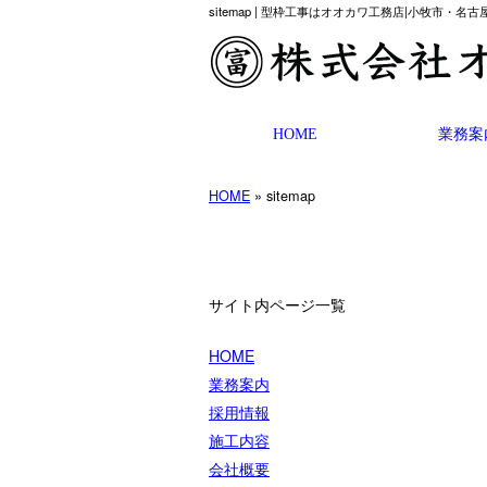
sitemap | 型枠工事はオオカワ工務店|小牧市・
HOME
業務案
HOME
» sitemap
サイト内ページ一覧
HOME
業務案内
採用情報
施工内容
会社概要