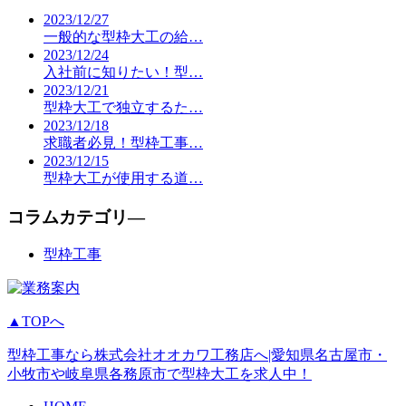
2023/12/27
一般的な型枠大工の給…
2023/12/24
入社前に知りたい！型…
2023/12/21
型枠大工で独立するた…
2023/12/18
求職者必見！型枠工事…
2023/12/15
型枠大工が使用する道…
コラムカテゴリ―
型枠工事
▲TOPへ
型枠工事なら株式会社オオカワ工務店へ|愛知県名古屋市・
小牧市や岐阜県各務原市で型枠大工を求人中！