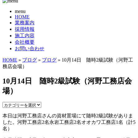
menu
HOME
業務案内
採用情報
施工内容
会社概要
お問い合わせ
HOME
»
ブログ
»
ブログ
» 10月14日 随時2級試験（河野工
務店会場）
10月14日 随時2級試験（河野工務店会
場）
本日は河野工務店さんの資材置場にて随時2級試験がありま
した。河野工務店2名永岩工務店2名オオカワ工務店1名（計5
名）