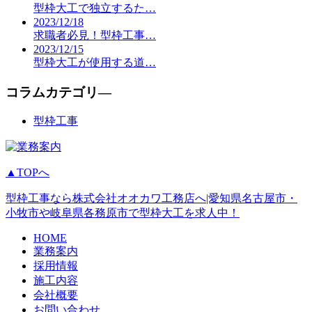
型枠大工で独立するた…
2023/12/18
求職者必見！型枠工事…
2023/12/15
型枠大工が使用する道…
コラムカテゴリ―
型枠工事
▲TOPへ
型枠工事なら株式会社オオカワ工務店へ|愛知県名古屋市・
小牧市や岐阜県各務原市で型枠大工を求人中！
HOME
業務案内
採用情報
施工内容
会社概要
お問い合わせ