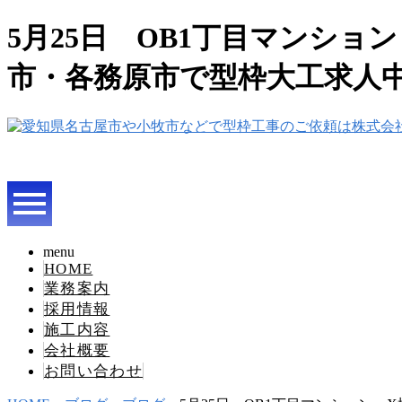
5月25日 OB1丁目マンショ
市・各務原市で型枠大工求人
menu
HOME
業務案内
採用情報
施工内容
会社概要
お問い合わせ