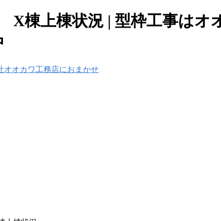
ン X棟上棟状況 | 型枠工事は
中