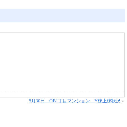
5月30日 OB1丁目マンション Y棟上棟状況
»