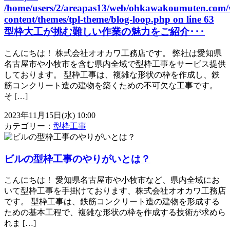
/home/users/2/areapas13/web/ohkawakoumuten.com/
content/themes/tpl-theme/blog-loop.php
on line
63
型枠大工が挑む難しい作業の魅力をご紹介･･･
こんにちは！ 株式会社オオカワ工務店です。 弊社は愛知県
名古屋市や小牧市を含む県内全域で型枠工事をサービス提供
しております。 型枠工事は、複雑な形状の枠を作成し、鉄
筋コンクリート造の建物を築くための不可欠な工事です。
そ […]
2023年11月15日(水) 10:00
カテゴリー：
型枠工事
ビルの型枠工事のやりがいとは？
こんにちは！ 愛知県名古屋市や小牧市など、県内全域にお
いて型枠工事を手掛けております、株式会社オオカワ工務店
です。 型枠工事は、鉄筋コンクリート造の建物を形成する
ための基本工程で、複雑な形状の枠を作成する技術が求めら
れま […]