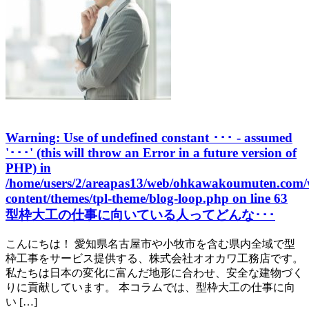
Warning
: Use of undefined constant ･･･ - assumed
'･･･' (this will throw an Error in a future version of
PHP) in
/home/users/2/areapas13/web/ohkawakoumuten.com/
content/themes/tpl-theme/blog-loop.php
on line
63
型枠大工の仕事に向いている人ってどんな･･･
こんにちは！ 愛知県名古屋市や小牧市を含む県内全域で型
枠工事をサービス提供する、株式会社オオカワ工務店です。
私たちは日本の変化に富んだ地形に合わせ、安全な建物づく
りに貢献しています。 本コラムでは、型枠大工の仕事に向
い […]