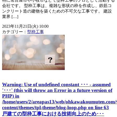
特に名古屋市や小牧市などで型枠工事のプロとして活動する
会社です。 型枠工事は、複雑な形状の枠を作成し、鉄筋コ
ンクリート造の建物を築くための不可欠な工事です。 建設
業界 […]
2023年11月21日(火) 10:00
カテゴリー：
型枠工事
Warning
: Use of undefined constant ･･･ - assumed
'･･･' (this will throw an Error in a future version of
PHP) in
/home/users/2/areapas13/web/ohkawakoumuten.com/
content/themes/tpl-theme/blog-loop.php
on line
63
戸建ての型枠工事における技術向上のため･･･