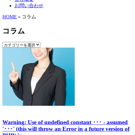
お問い合わせ
HOME
» コラム
コラム
Warning
: Use of undefined constant ･･･ - assumed
'･･･' (this will throw an Error in a future version of