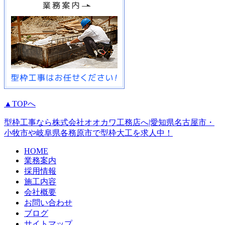
▲TOPへ
型枠工事なら株式会社オオカワ工務店へ|愛知県名古屋市・
小牧市や岐阜県各務原市で型枠大工を求人中！
HOME
業務案内
採用情報
施工内容
会社概要
お問い合わせ
ブログ
サイトマップ