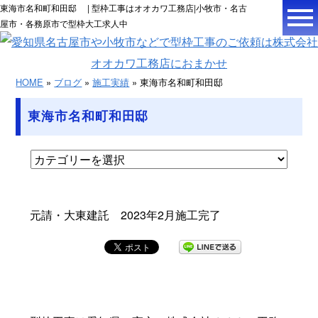
東海市名和町和田邸 | 型枠工事はオオカワ工務店|小牧市・名古
屋市・各務原市で型枠大工求人中
HOME
»
ブログ
»
施工実績
» 東海市名和町和田邸
東海市名和町和田邸
元請・大東建託 2023年2月施工完了