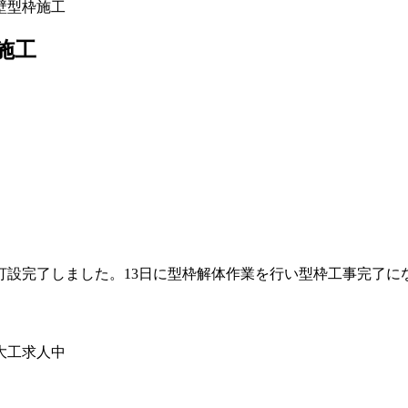
壁型枠施工
施工
打設完了しました。13日に型枠解体作業を行い型枠工事完了に
大工求人中