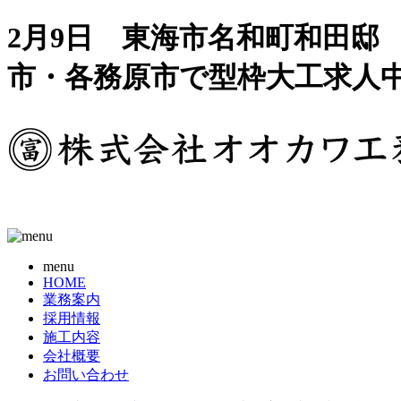
2月9日 東海市名和町和田邸 
市・各務原市で型枠大工求人
menu
HOME
業務案内
採用情報
施工内容
会社概要
お問い合わせ