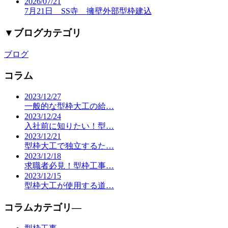
2026/07/21
7月21日 SS寺 擁壁外部型枠建込
▼
ブログカテゴリ
ブログ
コラム
2023/12/27
一般的な型枠大工の給…
2023/12/24
入社前に知りたい！型…
2023/12/21
型枠大工で独立するた…
2023/12/18
求職者必見！型枠工事…
2023/12/15
型枠大工が使用する道…
コラムカテゴリ―