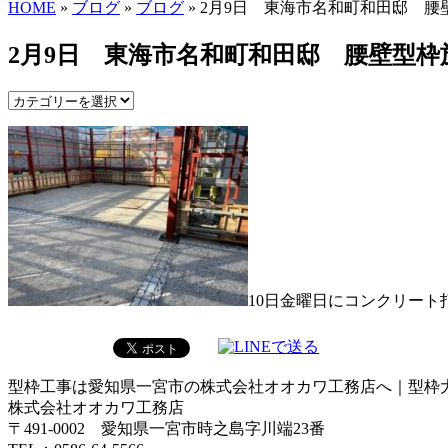
HOME
»
ブログ
»
ブログ
» 2月9日 東海市名和町和田邸 腰
2月9日 東海市名和町和田邸 腰壁型枠
10日金曜日にコンクリート
型枠工事は愛知県一宮市の株式会社オオカワ工務店へ｜型枠
株式会社オオカワ工務店
〒491-0002 愛知県一宮市時之島字川端23番