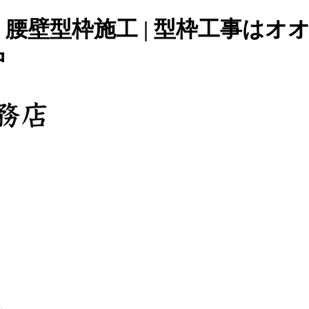
腰壁型枠施工 | 型枠工事はオ
中