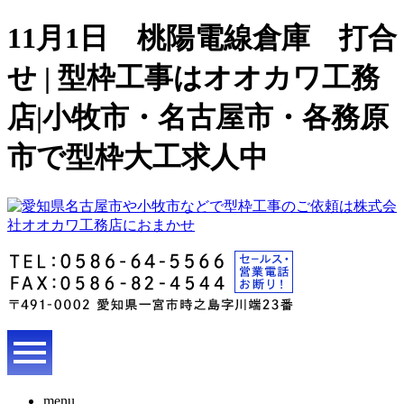
11月1日 桃陽電線倉庫 打合
せ | 型枠工事はオオカワ工務
店|小牧市・名古屋市・各務原
市で型枠大工求人中
menu